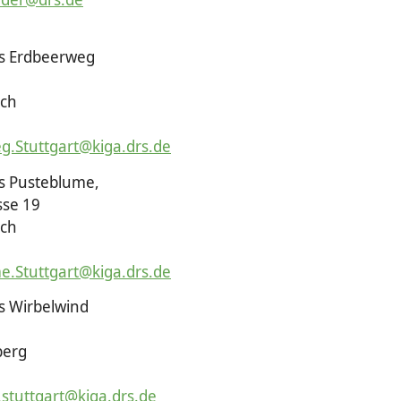
us Erdbeerweg
uch
g.Stuttgart@kiga.drs.de
s Pusteblume,
sse 19
uch
e.Stuttgart@kiga.drs.de
s Wirbelwind
berg
.stuttgart@kiga.drs.de