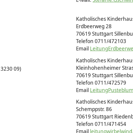
Katholisches Kinderha
Erdbeerweg 28
70619 Stuttgart Sillenb
Telefon 0711/472103
Email
LeitungErdbeerwe
Katholisches Kinderhau
Kleinhohenheimer Stra
 3230 09)
70619 Stuttgart Sillenb
Telefon 0711/472579
Email
LeitungPusteblum
Katholisches Kinderhau
Schemppstr. 86
70619 Stuttgart Rieden
Telefon 0711/471454
Email
leitungwirbelwind