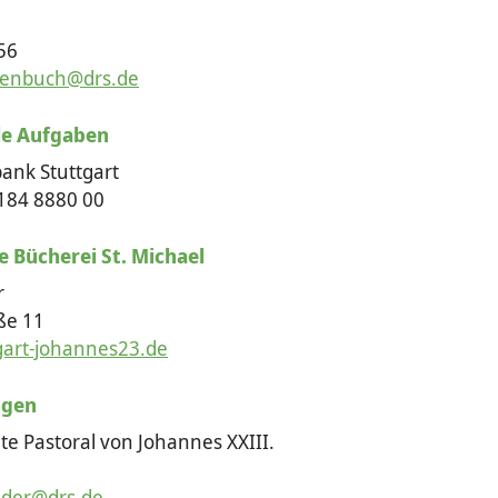
56
llenbuch@drs.de
ale Aufgaben
ank Stuttgart
184 8880 00
e Bücherei St. Michael
r
ße 11
gart-johannes23.de
ngen
e Pastoral von Johannes XXIII.
nder@drs.de