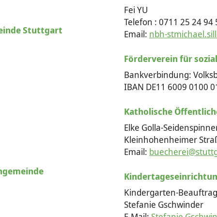
Fei YU
Telefon : 0711 25 24 94 
einde Stuttgart
Email:
nbh-stmichael.si
Förderverein für sozi
Bankverbindung: Volksb
IBAN DE11 6009 0100 0
Katholische Öffentlich
Elke Golla-Seidenspinne
Kleinhohenheimer Stra
Email:
buecherei@stutt
n­gemeinde
Kindertageseinrichtu
Kindergarten-Beauftragt
Stefanie Gschwinder
E-Mail:
Stefanie.Gschwi