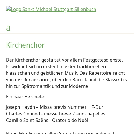
Kinder- und Straßenfest
Kirchengemeinderat
GKG Johannes XXIII.
Kindertagesstätten
Gottesdienste
Gemeinde
Seelsorge
Kontakte
Bücherei
Soziales
News
Gottesdienst-Finder
Wo Sie uns finden
Begleitung, Gespräche, Beratung
Kirchengemeinderat
Aktuelles
Kinderspielsachen-Börse
Kindertagesstätten
Leitbild
Aktuelles
Nachrichten
Degerloch, Mariä Himmelfahrt
Unsere Kirche
Pfarrbüro St. Michael
Taufe
Pastoralausschuss
Kinder-und-Straßenfest-Helfer
Nachbarschaftshilfe
Anmeldung
Über uns
Gemeindebrief
Heumaden, St. Thomas Morus
Kirchenchor
Gottesdienste für Groß und Klein
Pastoralteam
Kircheneintritt
Angebote für Senioren
Kuchenspenden
Cafe Alberta / Wilde 13
Stellenangebote
Bücherei - online
Newsletter
Hohenheim, St. Antonius
Der Kirchenchor gestaltet vor allem Festgottesdienste.
Er widmet sich in erster Linie der traditionellen,
Abendsegen
Ansprechpartner auf einen Blick
Erstkommunion
Weltkirche
Förderverein Wilde Alberta Heuriedbuch
Leseförderung
Sillenbuch, St. Michael
klassischen und geistlichen Musik. Das Repertoire reicht
von der Renaissance, über den Barock und die Klassik bis
Gebet und Anbetung
Kontakt Nachbarschaftshilfe
Firmung
Maria 2.0
Förderverein für soziale Aufgaben
Lesecafé
Französisch-sprachige Gemeinde
hin zur Spätromantik und zur Moderne.
Ein paar Beispiele:
Liturgische Dienste
Konvent der Anbetungsschwestern
Trauung & Hochzeit
Kinder- und Straßenfest
Förderverein Mobile Jugendarbeit
Gesamtkirchengemeinde Johannes XXIII:
Joseph Haydn – Missa brevis Nummer 1 F-Dur
Ministranten
Vermietung unserer Gemeinderäume
Versöhnung
Sankt Martin
Charles Gounod - messe brève 7 aux chapelles
Camille Saint-Saëns - Oratorio de Noël
Krankenseelsorge
Sternsinger
Neue Mitglieder in allen Stimmlagen sind jederzeit