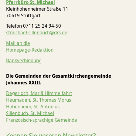
Pfarrbüro St. Michael
Kleinhohenheimer Straße 11
70619 Stuttgart
Telefon 0711 25 24 94-50
stmichael.sillenbuch@drs.de
Mail an die
Homepage-Redaktion
Bankverbindung
Die Gemeinden der Gesamtkirchengemeinde
Johannes XXIII.
Degerloch, Mariä Himmelfahrt
Heumaden, St. Thomas Morus
Hohenheim, St. Antonius
Sillenbuch, St. Michael
Französisch-sprachige Gemeinde
Kennen Sie unseren Newsletter?