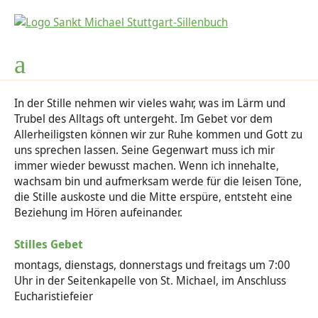
Kinder- und Straßenfest
Kirchengemeinderat
GKG Johannes XXIII.
Kindertagesstätten
Gemeinde
Seelsorge
Kontakte
Bücherei
Soziales
Musik
News
Wo Sie uns finden
Begleitung, Gespräche, Beratung
Kirchengemeinderat
Aktuelles
Kinderspielsachen-Börse
Kindertagesstätten
Leitbild
Kirchenchor
Aktuelles
Nachrichten
Degerloch, Mariä Himmelfahrt
Pfarrbüro St. Michael
Taufe
Pastoralausschuss
Kinder-und-Straßenfest-Helfer
Nachbarschaftshilfe
Anmeldung
Spirit Voices
Über uns
Gemeindebrief
Heumaden, St. Thomas Morus
In der Stille nehmen wir vieles wahr, was im Lärm und
Trubel des Alltags oft untergeht. Im Gebet vor dem
Pastoralteam
Kircheneintritt
Angebote für Senioren
Kuchenspenden
Cafe Alberta / Wilde 13
Stellenangebote
Kinderchor
Bücherei - online
Newsletter
Hohenheim, St. Antonius
Allerheiligsten können wir zur Ruhe kommen und Gott zu
uns sprechen lassen. Seine Gegenwart muss ich mir
Ansprechpartner auf einen Blick
Erstkommunion
Weltkirche
Förderverein Wilde Alberta Heuriedbuch
Choralschola / Kantorendienst
Leseförderung
Sillenbuch, St. Michael
immer wieder bewusst machen. Wenn ich innehalte,
wachsam bin und aufmerksam werde für die leisen Töne,
Kontakt Nachbarschaftshilfe
Firmung
Maria 2.0
Förderverein für soziale Aufgaben
Organistin / Chorleiterin
Lesecafé
Französisch-sprachige Gemeinde
die Stille auskoste und die Mitte erspüre, entsteht eine
Beziehung im Hören aufeinander.
Konvent der Anbetungsschwestern
Trauung & Hochzeit
Kinder- und Straßenfest
Förderverein Mobile Jugendarbeit
Gesamtkirchengemeinde Johannes XXIII:
Stilles Gebet
montags, dienstags, donnerstags und freitags um 7:00
Vermietung unserer Gemeinderäume
Versöhnung
Sankt Martin
Uhr in der Seitenkapelle von St. Michael, im Anschluss
Eucharistiefeier
Krankenseelsorge
Sternsinger