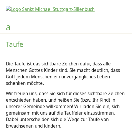
Kinder- und Straßenfest
Kirchengemeinderat
GKG Johannes XXIII.
Kindertagesstätten
Gottesdienste
Gemeinde
Kontakte
Bücherei
Soziales
Musik
News
Gottesdienst-Finder
Wo Sie uns finden
Kirchengemeinderat
Aktuelles
Kinderspielsachen-Börse
Kindertagesstätten
Leitbild
Kirchenchor
Aktuelles
Nachrichten
Degerloch, Mariä Himmelfahrt
Unsere Kirche
Pfarrbüro St. Michael
Pastoralausschuss
Kinder-und-Straßenfest-Helfer
Nachbarschaftshilfe
Anmeldung
Spirit Voices
Über uns
Gemeindebrief
Heumaden, St. Thomas Morus
Taufe
Gottesdienste für Groß und Klein
Pastoralteam
Angebote für Senioren
Kuchenspenden
Cafe Alberta / Wilde 13
Stellenangebote
Kinderchor
Bücherei - online
Newsletter
Hohenheim, St. Antonius
Die Taufe ist das sichtbare Zeichen dafür, dass alle
Abendsegen
Ansprechpartner auf einen Blick
Weltkirche
Förderverein Wilde Alberta Heuriedbuch
Choralschola / Kantorendienst
Leseförderung
Sillenbuch, St. Michael
Menschen Gottes Kinder sind. Sie macht deutlich, dass
Gott jedem Menschen ein unvergängliches Leben
Gebet und Anbetung
Kontakt Nachbarschaftshilfe
Maria 2.0
Förderverein für soziale Aufgaben
Organistin / Chorleiterin
Lesecafé
Französisch-sprachige Gemeinde
schenken möchte.
Wir freuen uns, dass Sie sich für dieses sichtbare Zeichen
Liturgische Dienste
Konvent der Anbetungsschwestern
Kinder- und Straßenfest
Förderverein Mobile Jugendarbeit
Gesamtkirchengemeinde Johannes XXIII:
entschieden haben, und heißen Sie (bzw. Ihr Kind) in
unserer Gemeinde willkommen! Wir laden Sie ein, sich
Ministranten
Vermietung unserer Gemeinderäume
Sankt Martin
gemeinsam mit uns auf die Tauffeier einzustimmen.
Dabei unterscheiden sich die Wege zur Taufe von
Sternsinger
Erwachsenen und Kindern.