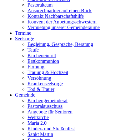
Pastoralteam
Ansprechpartner auf einen Blick
Kontakt Nachbarschaftshilfe
Konvent der Anbetungsschwestern
Vermietung unserer Gemeinderäume
Termine
Seelsorge
Begleitung, Gespräche, Beratung
Taufe
Kircheneintritt
Erstkommunion
Firmung
Trauung & Hochzeit
Versöhnung
Krankenseelsorge
Tod & Trauer
Gemeinde
Kirchengemeinderat
Pastoralausschuss
Angebote für Senioren
Weltkirche
Maria 2.0
Kinder- und Straßenfest
Sankt Martin
Sternsinger