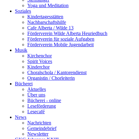
Yoga und Meditation
Soziales
Kindertagesstätten
Nachbarschaftshilfe
Cafe Alberta / Wilde 13
Förderverein Wilde Alberta Heuriedbuch
Förderverein für soziale Aufgaben
Förderverein Mobile Jugendarbeit
Musik
Kirchenchor
Spirit Voices
Kinderchor
Choralschola / Kantorendienst
Organistin / Chorleiterin
Bücherei
Aktuelles
Über uns
Bücherei - online
Leseförderung
Lesecafé
News
Nachrichten
Gemeindebrief
Newsletter