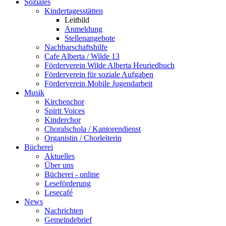
Soziales
Kindertagesstätten
Leitbild
Anmeldung
Stellenangebote
Nachbarschaftshilfe
Cafe Alberta / Wilde 13
Förderverein Wilde Alberta Heuriedbuch
Förderverein für soziale Aufgaben
Förderverein Mobile Jugendarbeit
Musik
Kirchenchor
Spirit Voices
Kinderchor
Choralschola / Kantorendienst
Organistin / Chorleiterin
Bücherei
Aktuelles
Über uns
Bücherei - online
Leseförderung
Lesecafé
News
Nachrichten
Gemeindebrief