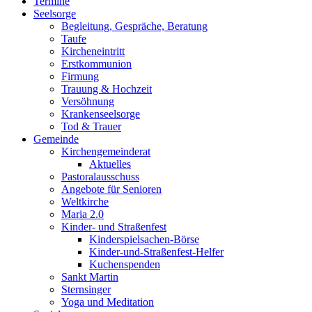
Termine
Seelsorge
Begleitung, Gespräche, Beratung
Taufe
Kircheneintritt
Erstkommunion
Firmung
Trauung & Hochzeit
Versöhnung
Krankenseelsorge
Tod & Trauer
Gemeinde
Kirchengemeinderat
Aktuelles
Pastoralausschuss
Angebote für Senioren
Weltkirche
Maria 2.0
Kinder- und Straßenfest
Kinderspielsachen-Börse
Kinder-und-Straßenfest-Helfer
Kuchenspenden
Sankt Martin
Sternsinger
Yoga und Meditation