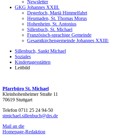
Newsletter
GKG Johannes XXIII.
Degerloch, Mariä Himmelfahrt
Heumaden, St. Thomas Morus
Hohenheim, St. Antonius
Sillenbuch, St. Michael
Französisch-sprachige Gemeinde
Gesamtkirchengemeinde Johannes XXIII:
Sillenbuch, Sankt Michael
Soziales
Kindertagesstätten
Leitbild
Pfarrbüro St. Michael
Kleinhohenheimer Straße 11
70619 Stuttgart
Telefon 0711 25 24 94-50
stmichael.sillenbuch@drs.de
Mail an die
Homepage-Redaktion