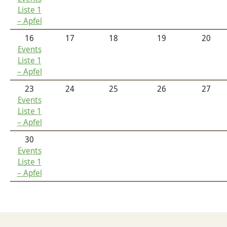
Liste 1
Tod & Trauer
Yoga und Meditation
– Apfel
16
17
18
19
20
Events
Liste 1
– Apfel
23
24
25
26
27
Events
Liste 1
– Apfel
30
Events
Liste 1
– Apfel