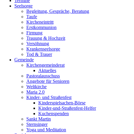
Termine
Seelsorge
Begleitung, Gespräche, Beratung
Taufe
Kircheneintritt
Erstkommunion
Firmung
Trauung & Hochzeit
Versöhnung
Krankenseelsorge
Tod & Trauer
Gemeinde
Kirchengemeinderat
Aktuelles
Pastoralausschuss
Angebote für Senioren
Weltkirche
Maria 2.0
Kinder- und Straßenfest
Kinderspielsachen-Börse
Kinder-und-Straßenfest-Helfer
Kuchenspenden
Sankt Martin
Sternsinger
Yoga und Meditation