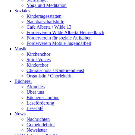
Yoga und Meditation
Soziales
Kindertagesstätten
Nachbarschaftshilfe
Cafe Alberta / Wilde 13
Förderverein Wilde Alberta Heuriedbuch
Förderverein für soziale Aufgaben
Förderverein Mobile Jugendarbeit
Musik
Kirchenchor
Spirit Voices
Kinderchor
Choralschola / Kantorendienst
Organistin / Chorleiterin
Bücherei
Aktuelles
Über uns
Bücherei - online
Leseförderung
Lesecafé
News
Nachrichten
Gemeindebrief
Newsletter