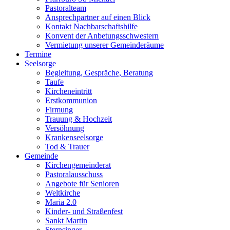
Pastoralteam
Ansprechpartner auf einen Blick
Kontakt Nachbarschaftshilfe
Konvent der Anbetungsschwestern
Vermietung unserer Gemeinderäume
Termine
Seelsorge
Begleitung, Gespräche, Beratung
Taufe
Kircheneintritt
Erstkommunion
Firmung
Trauung & Hochzeit
Versöhnung
Krankenseelsorge
Tod & Trauer
Gemeinde
Kirchengemeinderat
Pastoralausschuss
Angebote für Senioren
Weltkirche
Maria 2.0
Kinder- und Straßenfest
Sankt Martin
Sternsinger