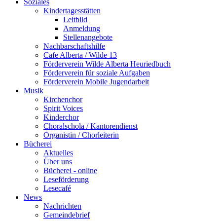
Soziales
Kindertagesstätten
Leitbild
Anmeldung
Stellenangebote
Nachbarschaftshilfe
Cafe Alberta / Wilde 13
Förderverein Wilde Alberta Heuriedbuch
Förderverein für soziale Aufgaben
Förderverein Mobile Jugendarbeit
Musik
Kirchenchor
Spirit Voices
Kinderchor
Choralschola / Kantorendienst
Organistin / Chorleiterin
Bücherei
Aktuelles
Über uns
Bücherei - online
Leseförderung
Lesecafé
News
Nachrichten
Gemeindebrief