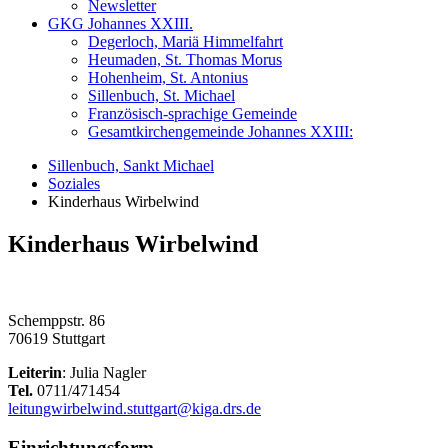
Newsletter
GKG Johannes XXIII.
Degerloch, Mariä Himmelfahrt
Heumaden, St. Thomas Morus
Hohenheim, St. Antonius
Sillenbuch, St. Michael
Französisch-sprachige Gemeinde
Gesamtkirchengemeinde Johannes XXIII:
Sillenbuch, Sankt Michael
Soziales
Kinderhaus Wirbelwind
Kinderhaus Wirbelwind
Schemppstr. 86
70619 Stuttgart
Leiterin
: Julia Nagler
Tel.
0711/471454
leitungwirbelwind.stuttgart@kiga.drs.de
Einrichtungsform