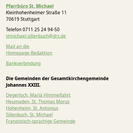
Pfarrbüro St. Michael
Tod & Trauer
Yoga und Meditation
Kleinhohenheimer Straße 11
70619 Stuttgart
Telefon 0711 25 24 94-50
stmichael.sillenbuch@drs.de
Mail an die
Homepage-Redaktion
Bankverbindung
Die Gemeinden der Gesamtkirchengemeinde
Johannes XXIII.
Degerloch, Mariä Himmelfahrt
Heumaden, St. Thomas Morus
Hohenheim, St. Antonius
Sillenbuch, St. Michael
Französisch-sprachige Gemeinde