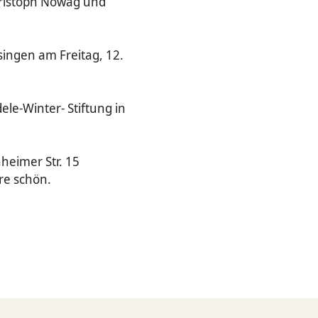
hristoph Nowag und
singen am Freitag, 12.
ele-Winter- Stiftung in
heimer Str. 15
äre schön.